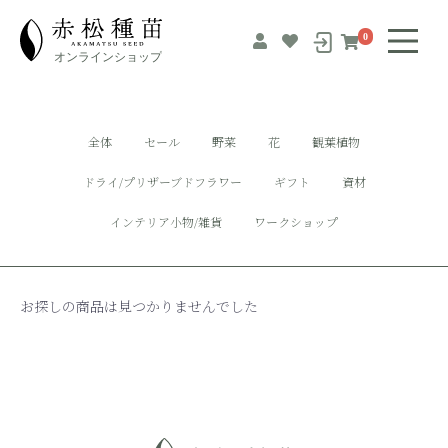
0
全体
セール
野菜
花
観葉植物
ドライ/プリザーブドフラワー
ギフト
資材
インテリア小物/雑貨
ワークショップ
お探しの商品は見つかりませんでした