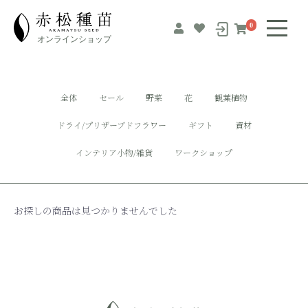
0
全体
セール
野菜
花
観葉植物
ドライ/プリザーブドフラワー
ギフト
資材
インテリア小物/雑貨
ワークショップ
お探しの商品は見つかりませんでした