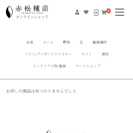
0
全体
セール
野菜
花
観葉植物
ドライ/プリザーブドフラワー
ギフト
資材
インテリア小物/雑貨
ワークショップ
お探しの商品は見つかりませんでした