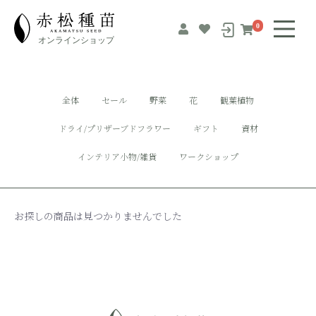
0
全体
セール
野菜
花
観葉植物
ドライ/プリザーブドフラワー
ギフト
資材
インテリア小物/雑貨
ワークショップ
お探しの商品は見つかりませんでした