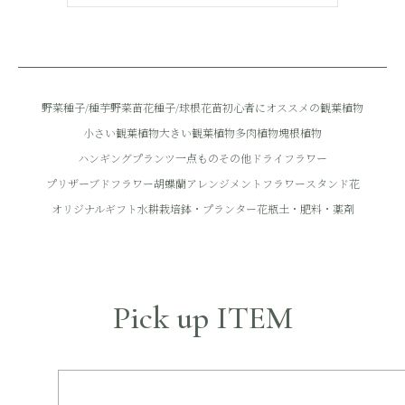
野菜種子/種芋
野菜苗
花種子/球根
花苗
初心者にオススメの観葉植物
小さい観葉植物
大きい観葉植物
多肉植物
塊根植物
ハンギングプランツ
一点もの
その他
ドライフラワー
プリザーブドフラワー
胡蝶蘭
アレンジメントフラワー
スタンド花
オリジナルギフト
水耕栽培
鉢・プランター
花瓶
土・肥料・薬剤
ツール
その他
推し活雑貨
Pick up ITEM