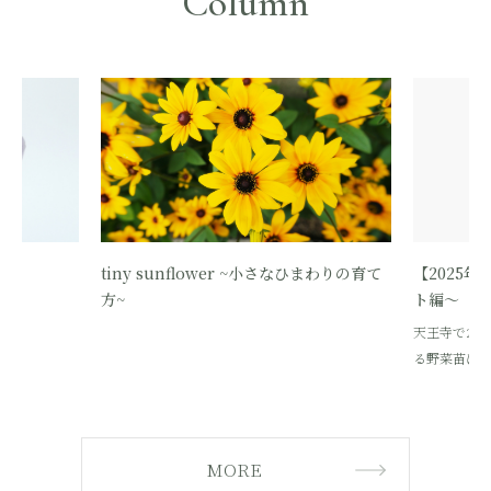
Column
tiny sunflower ~小さなひまわりの育て
【2025
方~
ト編～
天王寺で20
る野菜苗は
MORE