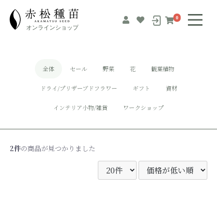
0
全体
セール
野菜
花
観葉植物
ドライ/プリザーブドフラワー
ギフト
資材
インテリア小物/雑貨
ワークショップ
2件
の商品が見つかりました